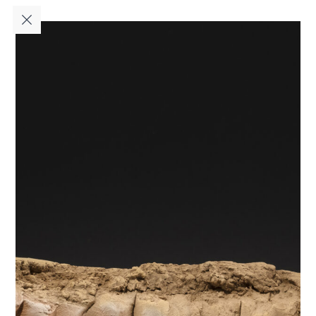
فا
|
EN