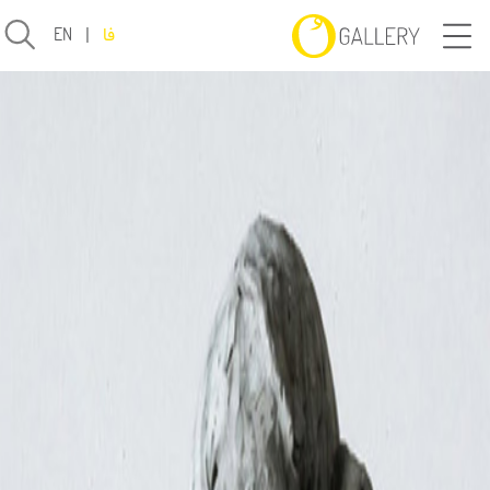
فا
|
EN