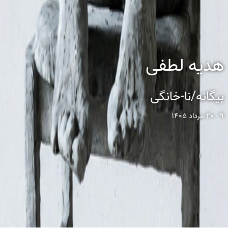
هدیه لطفی
بیگانه/نا-خانگی
9 - 20 مرداد 1405