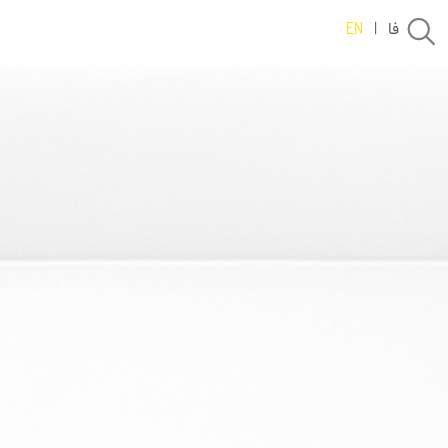
فا
EN
|